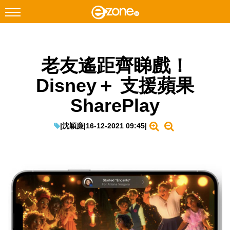
搜尋
老友遙距齊睇戲！
Facebook
Instagram
Disney＋ 支援蘋果
科技焦點
SharePlay
網絡生活
遊戲動漫
|
沈穎廉
|
16-12-2021 09:45
|
教學評測
EduTech
IT Times
生成式AI與雲端應用
Enterprise Digital Transformation