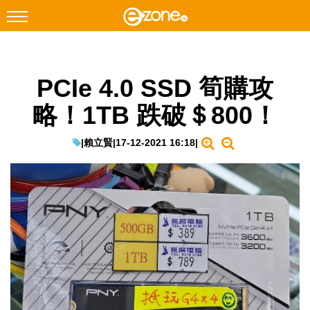
搜尋
PCIe 4.0 SSD 筍購攻
Facebook
Instagram
略！1TB 跌破＄800！
科技焦點
網絡生活
|
賴立賢
|
17-12-2021 16:18
|
遊戲動漫
教學評測
EduTech
IT Times
生成式AI與雲端應用
Enterprise Digital Transformation