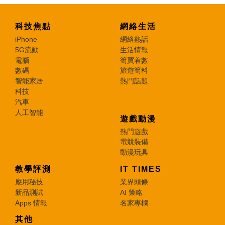
科技焦點
網絡生活
iPhone
網絡熱話
5G流動
生活情報
電腦
筍買着數
數碼
旅遊筍料
智能家居
熱門話題
科技
汽車
人工智能
遊戲動漫
熱門遊戲
電競裝備
動漫玩具
教學評測
IT TIMES
應用秘技
業界頭條
新品測試
AI 策略
Apps 情報
名家專欄
其他