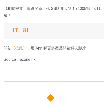
【相關報道】海盜船新世代 SSD 遲大到！7100MB／s 極
速！
【下一頁】
即刻
【按此】
，用 App 睇更多產品開箱科技影片
Source：ezone.hk