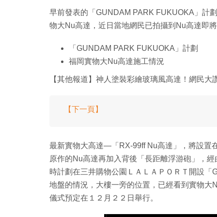
早前發表的「GUNDAM PARK FUKUOK
物大Nu高達，近日當地網民已拍攝到Nu高達即
「GUNDAM PARK FUKUOKA」計劃
福岡實物大Nu高達施工情況
【其他報道】神人塗裝彩繪玻璃風高達！網民大
【下一頁】
最新實物大高達—「RX-99ff Nu高達」，將
原作的Nu高達再加入背後「長距離浮游砲」，
時計劃在三井購物公園ＬＡＬＡＰＯＲＴ開設「GUN
地盤的情況，大樓一旁的位置，已經看到實物大
儀式預定在１２月２２日舉行。