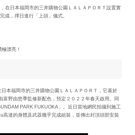
A」計劃，在日本福岡市的三井購物公園ＬＡＬＡＰＯＲＴ設置實
將完成，擇日進行「上頭」儀式。
讚極漂亮！
設置在日本福岡市的三井購物公園ＬＡＬＡＰＯＲＴ，它基於
經由富野由悠季監修新配色，預定２０２２年春天啟用。同
DAM PARK FUKUOKA」。近日當地網民拍攝到施工
Nu高達的身體及武器幾乎完成組裝，並傳出封頂頭部安裝