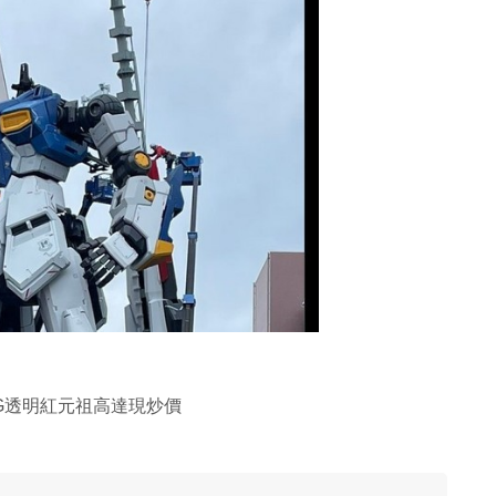
 MG透明紅元祖高達現炒價