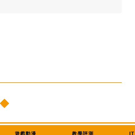
遊戲動漫
教學評測
I