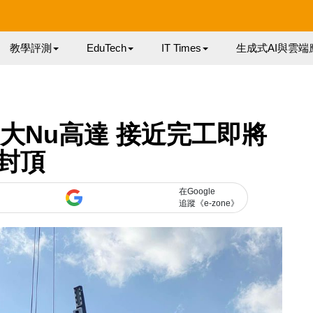
教學評測
EduTech
IT Times
生成式AI與雲端
大Nu高達 接近完工即將
封頂
在Google
追蹤《e-zone》