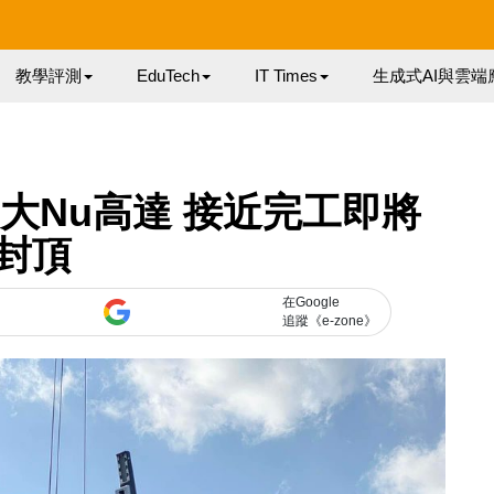
教學評測
EduTech
IT Times
生成式AI與雲端
大Nu高達 接近完工即將
封頂
在Google
追蹤《e-zone》