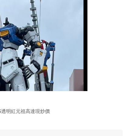
 MG透明紅元祖高達現炒價