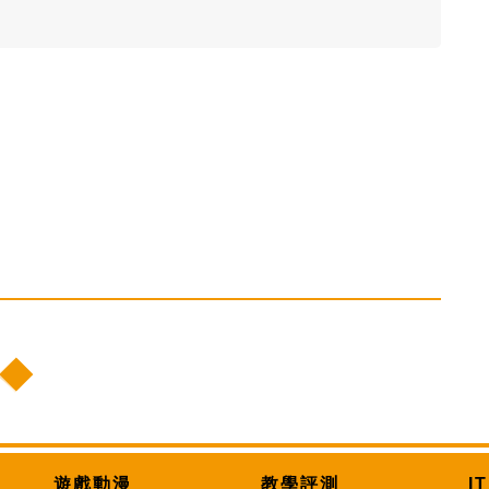
遊戲動漫
教學評測
I