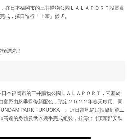
A」計劃，在日本福岡市的三井購物公園ＬＡＬＡＰＯＲＴ設置實
將完成，擇日進行「上頭」儀式。
讚極漂亮！
設置在日本福岡市的三井購物公園ＬＡＬＡＰＯＲＴ，它基於
經由富野由悠季監修新配色，預定２０２２年春天啟用。同
DAM PARK FUKUOKA」。近日當地網民拍攝到施工
Nu高達的身體及武器幾乎完成組裝，並傳出封頂頭部安裝