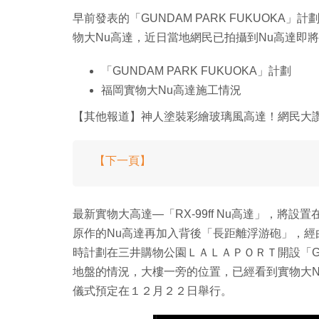
早前發表的「GUNDAM PARK FUKUOK
物大Nu高達，近日當地網民已拍攝到Nu高達即
「GUNDAM PARK FUKUOKA」計劃
福岡實物大Nu高達施工情況
【其他報道】神人塗裝彩繪玻璃風高達！網民大
【下一頁】
最新實物大高達—「RX-99ff Nu高達」，將
原作的Nu高達再加入背後「長距離浮游砲」，
時計劃在三井購物公園ＬＡＬＡＰＯＲＴ開設「GUN
地盤的情況，大樓一旁的位置，已經看到實物大
儀式預定在１２月２２日舉行。