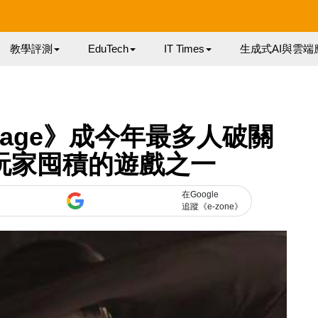
教學評測
EduTech
IT Times
生成式AI與雲端
 Village》成今年最多人破關
玩家囤積的遊戲之一
在Google
追蹤《e-zone》