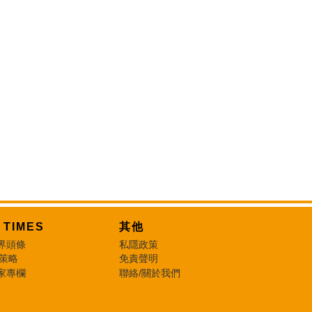
T TIMES
其他
界頭條
私隱政策
 策略
免責聲明
家專欄
聯絡/關於我們