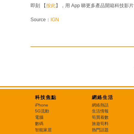
即刻 【
按此
】，用 App 睇更多產品開箱科技影片
Source：
IGN
科技焦點
網絡生活
iPhone
網絡熱話
5G流動
生活情報
電腦
筍買着數
數碼
旅遊筍料
智能家居
熱門話題