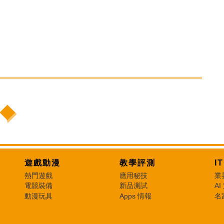
遊戲動漫
教學評測
I
熱門遊戲
應用秘技
業
電競裝備
新品測試
AI
動漫玩具
Apps 情報
名