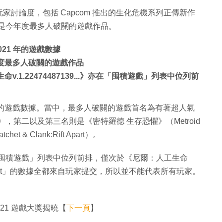
討論度，包括 Capcom 推出的生化危機系列正傳新作
這款遊戲更是今年度最多人破關的遊戲作品。
021 年的遊戲數據
e》成今年度最多人破關的遊戲作品
人工生命v.1.22474487139...》亦在「囤積遊戲」列表中位列前
021 年的遊戲數據。當中，最多人破關的遊戲首名為有著超人氣
lage》，第二以及第三名則是《密特羅德 生存恐懼》（Metroid
 Clank:Rift Apart）。
ge》亦在「囤積遊戲」列表中位列前排，僅次於《尼爾：人工生命
ongToBeat」的數據全都來自玩家提交，所以並不能代表所有玩家。
2021 遊戲大獎揭曉【
下一頁
】