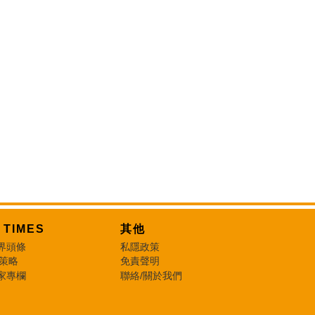
T TIMES
其他
界頭條
私隱政策
 策略
免責聲明
家專欄
聯絡/關於我們