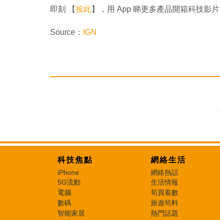
即刻 【
按此
】，用 App 睇更多產品開箱科技影片
Source：
IGN
科技焦點
網絡生活
iPhone
網絡熱話
5G流動
生活情報
電腦
筍買着數
數碼
旅遊筍料
智能家居
熱門話題