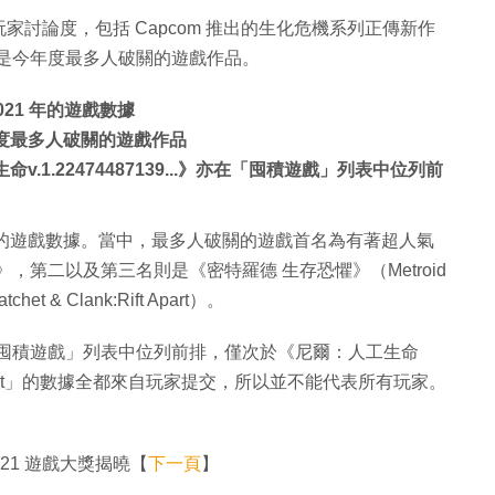
討論度，包括 Capcom 推出的生化危機系列正傳新作
這款遊戲更是今年度最多人破關的遊戲作品。
021 年的遊戲數據
e》成今年度最多人破關的遊戲作品
人工生命v.1.22474487139...》亦在「囤積遊戲」列表中位列前
021 年的遊戲數據。當中，最多人破關的遊戲首名為有著超人氣
lage》，第二以及第三名則是《密特羅德 生存恐懼》（Metroid
 Clank:Rift Apart）。
ge》亦在「囤積遊戲」列表中位列前排，僅次於《尼爾：人工生命
ongToBeat」的數據全都來自玩家提交，所以並不能代表所有玩家。
2021 遊戲大獎揭曉【
下一頁
】