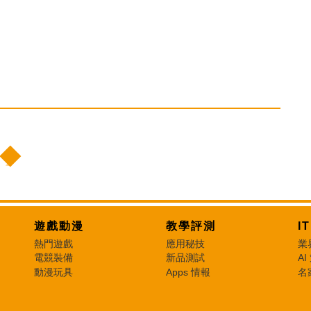
遊戲動漫
教學評測
I
熱門遊戲
應用秘技
業
電競裝備
新品測試
AI
動漫玩具
Apps 情報
名