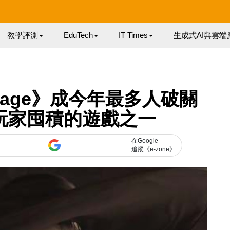
教學評測
EduTech
IT Times
生成式AI與雲端
 Village》成今年最多人破關
玩家囤積的遊戲之一
在Google
追蹤《e-zone》