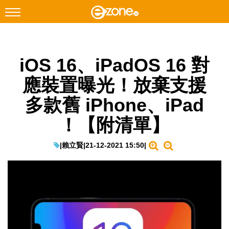
搜尋
iOS 16、iPadOS 16 對
Facebook
Instagram
應裝置曝光！放棄支援
科技焦點
多款舊 iPhone、iPad
網絡生活
！【附清單】
遊戲動漫
教學評測
|
賴立賢
|
21-12-2021 15:50
|
EduTech
IT Times
生成式AI與雲端應用
Enterprise Digital Transformation