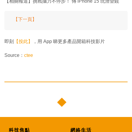
【相關報道】挑戰攝力不停步！ 傳 iPhone 15 玩潛望鏡
【下一頁】
即刻
【按此】
，用 App 睇更多產品開箱科技影片
Source：
ctee
科技焦點
網絡生活