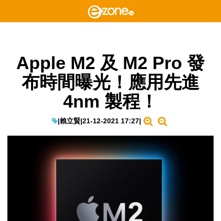
Apple M2 及 M2 Pro 發
布時間曝光！應用先進
4nm 製程！
|
賴立賢
|
21-12-2021 17:27
|