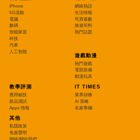
iPhone
網絡熱話
5G流動
生活情報
電腦
筍買着數
數碼
旅遊筍料
智能家居
熱門話題
科技
汽車
人工智能
遊戲動漫
熱門遊戲
電競裝備
動漫玩具
教學評測
IT TIMES
應用秘技
業界頭條
新品測試
AI 策略
Apps 情報
名家專欄
其他
私隱政策
免責聲明
聯絡/關於我們