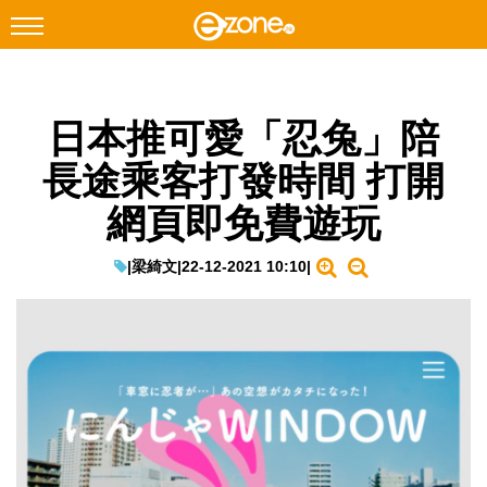
搜尋
日本推可愛「忍兔」陪
Facebook
Instagram
長途乘客打發時間 打開
科技焦點
網頁即免費遊玩
網絡生活
遊戲動漫
|
梁綺文
|
22-12-2021 10:10
|
教學評測
EduTech
IT Times
生成式AI與雲端應用
Enterprise Digital Transformation