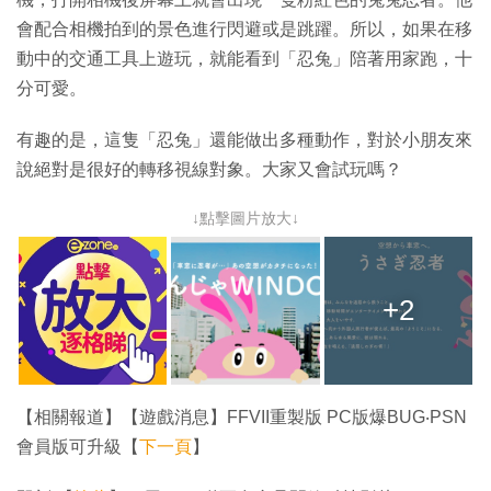
會配合相機拍到的景色進行閃避或是跳躍。所以，如果在移
動中的交通工具上遊玩，就能看到「忍兔」陪著用家跑，十
分可愛。
有趣的是，這隻「忍兔」還能做出多種動作，對於小朋友來
說絕對是很好的轉移視線對象。大家又會試玩嗎？
↓點擊圖片放大↓
+2
【相關報道】【遊戲消息】FFVII重製版 PC版爆BUG‧PSN
會員版可升級【
下一頁
】