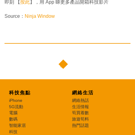
即刻 【
按此
】，用 App 睇更多產品開箱科技影片
Source：
Ninja Window
科技焦點
網絡生活
iPhone
網絡熱話
5G流動
生活情報
電腦
筍買着數
數碼
旅遊筍料
智能家居
熱門話題
科技