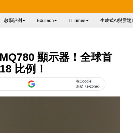
教學評測
EduTech
IT Times
生成式AI與雲端
 28MQ780 顯示器！全球首
:18 比例！
在Google
追蹤《e-zone》