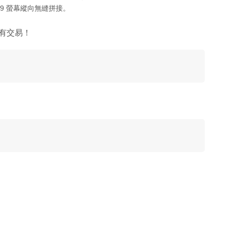
16：9 螢幕縱向無縫拼接。
頭有交易！
！