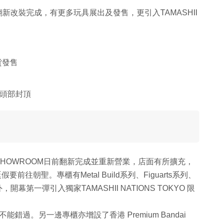
門店翻新改裝完成，有更多玩具展出及發售，更引入TAMASHII
現貨發售
成頭部封頂
坊的SHOWROOM日前翻新完成並重新營業，店面有所擴充，
往朝聖。專櫃有Metal Build系列、Figuarts系列、
幕第一彈引入獨家TAMASHII NATIONS TOKYO 限
 ，粉絲不能錯過。另一邊專櫃亦增設了香港 Premium Bandai