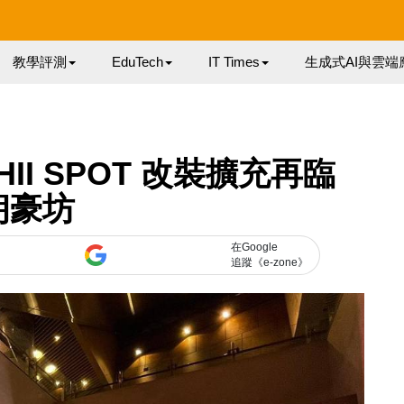
教學評測
EduTech
IT Times
生成式AI與雲端
II SPOT 改裝擴充再臨
朗豪坊
在Google
追蹤《e-zone》