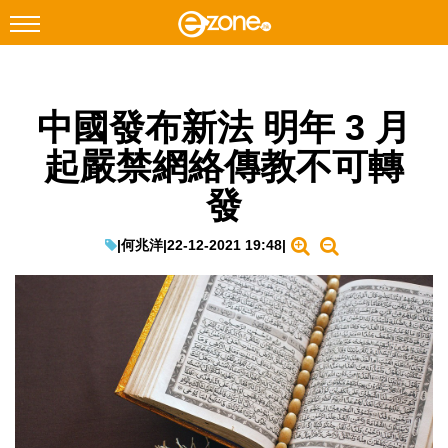
搜尋
中國發布新法 明年 3 月
Facebook
Instagram
起嚴禁網絡傳教不可轉
科技焦點
發
網絡生活
遊戲動漫
|
何兆洋
|
22-12-2021 19:48
|
教學評測
EduTech
IT Times
生成式AI與雲端應用
Enterprise Digital Transformation