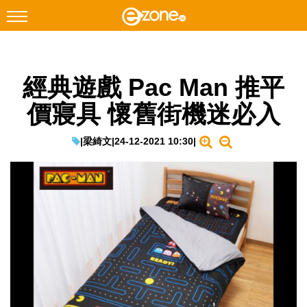
搜尋
經典遊戲 Pac Man 推平
Facebook
Instagram
價寢具 懷舊街機迷必入
科技焦點
網絡生活
|
梁綺文
|
24-12-2021 10:30
|
遊戲動漫
教學評測
EduTech
IT Times
生成式AI與雲端應用
Enterprise Digital Transformation