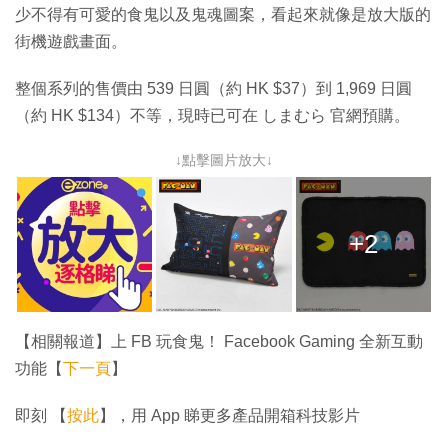
少不得有可愛的食鬼以及鬼魂圖案，看起來就像是放大版的
街機遊戲畫面。
整個系列的售價由 539 日圓（約 HK $37）到 1,969 日圓
（約 HK $134）不等，現時已可在 しまむら 官網預購。
↓點擊圖片放大↓
+2
【相關報道】上 FB 玩食鬼！ Facebook Gaming 全新互動
功能【
下一頁
】
即刻 【
按此
】，用 App 睇更多產品開箱科技影片