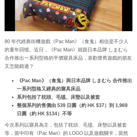
特集
80 年代經典街機遊戲《Pac Man》（食鬼）相信是不少人
的童年回憶。近日，《Pac Man》就跟日本品牌 しまむら
合作推出一系列型格的平價寢具床品，喜歡懷舊遊戲的朋友
又怎能錯過？
《Pac Man》（食鬼）與日本品牌 しまむら 合作推出
一系列型格又經典的寢具床品
系列包括了枕頭、毛毯、床墊以及被套
整個系列的售價由 539 日圓（約 HK $37）到 1,969
日圓（約 HK $134）不等
今次系列以寢具為主，包括了枕頭、毛毯、床墊以及被套
等，當中印有《Pac Man》的 LOGO 以及遊戲關卡，當然