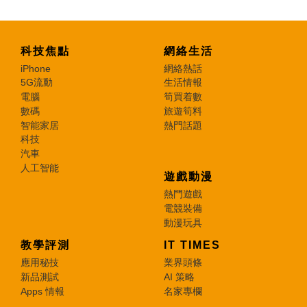
科技焦點
網絡生活
iPhone
網絡熱話
5G流動
生活情報
電腦
筍買着數
數碼
旅遊筍料
智能家居
熱門話題
科技
汽車
人工智能
遊戲動漫
熱門遊戲
電競裝備
動漫玩具
教學評測
IT TIMES
應用秘技
業界頭條
新品測試
AI 策略
Apps 情報
名家專欄