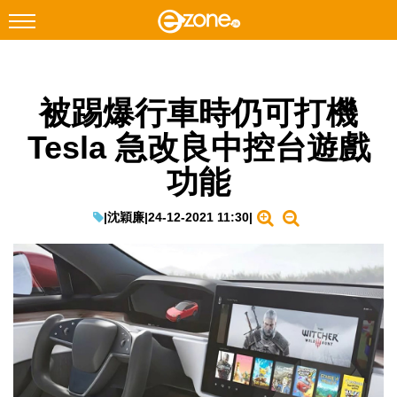
搜尋
被踢爆行車時仍可打機
Facebook
Instagram
Tesla 急改良中控台遊戲
科技焦點
功能
網絡生活
遊戲動漫
|
沈穎廉
|
24-12-2021 11:30
|
教學評測
EduTech
IT Times
生成式AI與雲端應用
Enterprise Digital Transformation