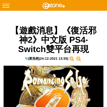
搜尋
【遊戲消息】《復活邪
Facebook
Instagram
神2》中文版 PS4‧
科技焦點
Switch雙平台再現
網絡生活
遊戲動漫
|
黃浩然
|
24-12-2021 13:55
|
教學評測
EduTech
IT Times
生成式AI與雲端應用
Enterprise Digital Transformation