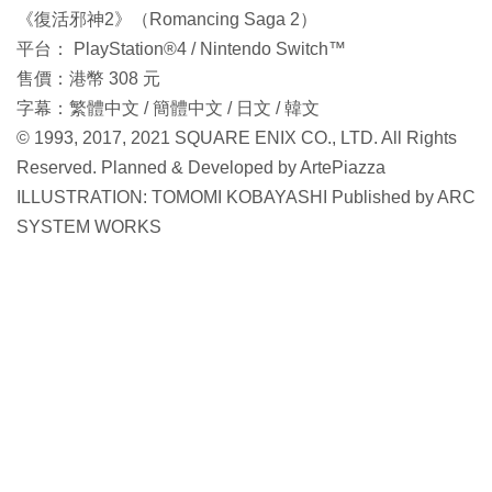
《復活邪神2》（Romancing Saga 2）
平台： PlayStation®4 / Nintendo Switch™
售價：港幣 308 元
字幕：繁體中文 / 簡體中文 / 日文 / 韓文
© 1993, 2017, 2021 SQUARE ENIX CO., LTD. All Rights
Reserved. Planned & Developed by ArtePiazza
ILLUSTRATION: TOMOMI KOBAYASHI Published by ARC
SYSTEM WORKS