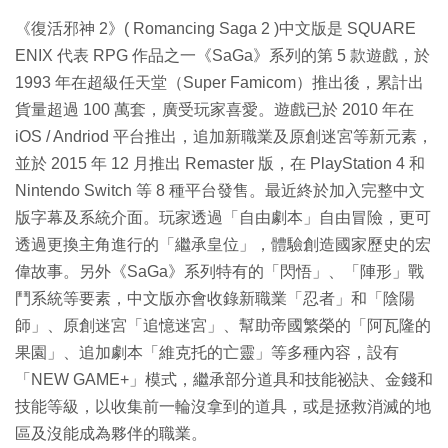
《復活邪神 2》( Romancing Saga 2 )中文版是 SQUARE
ENIX 代表 RPG 作品之一《SaGa》系列的第 5 款遊戲，於
1993 年在超級任天堂（Super Famicom）推出後，累計出
貨量超過 100 萬套，廣受玩家喜愛。遊戲已於 2010 年在
iOS / Andriod 平台推出，追加新職業及原創迷宮等新元素，
並於 2015 年 12 月推出 Remaster 版，在 PlayStation 4 和
Nintendo Switch 等 8 種平台發售。最近終於加入完整中文
版字幕及系統介面。玩家透過「自由劇本」自由冒險，更可
透過更換主角進行的「繼承皇位」，體驗創造國家歷史的宏
偉故事。另外《SaGa》系列特有的「閃悟」、「陣形」戰
鬥系統等要素，中文版亦會收錄新職業「忍者」和「陰陽
師」、原創迷宮「追憶迷宮」、幫助帝國繁榮的「阿瓦隆的
果園」、追加劇本「維克托的亡靈」等多種內容，設有
「NEW GAME+」模式，繼承部分道具和技能祕訣、金錢和
技能等級，以收集前一輪沒拿到的道具，或是拯救消滅的地
區及沒能成為夥伴的職業。