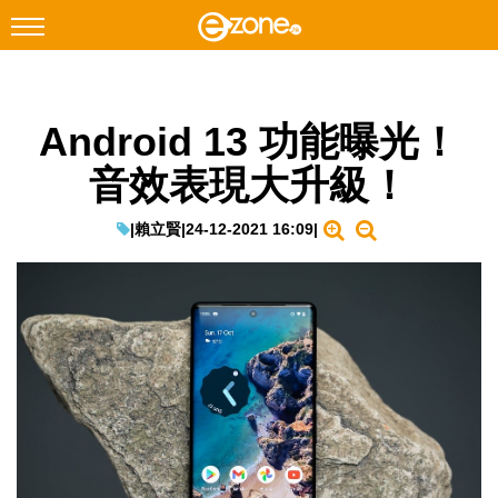
搜尋
Android 13 功能曝光！
Facebook
Instagram
音效表現大升級！
科技焦點
網絡生活
|
賴立賢
|
24-12-2021 16:09
|
遊戲動漫
教學評測
EduTech
IT Times
生成式AI與雲端應用
Enterprise Digital Transformation