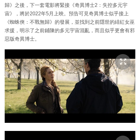
歸》之後，下一套電影將緊接《奇異博士2：失控多元宇
宙》，將於2022年5月上映。預告可見奇異博士似乎接上
《蜘蛛俠：不戰無歸》的發展，並找到之前隱世的緋紅女巫
求援，明示了之前鋪陳的多元宇宙混亂，而且似乎更會有邪
惡版奇異博士。