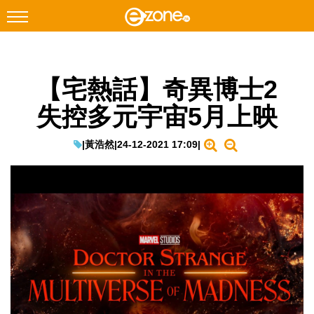
搜尋
【宅熱話】奇異博士2
Facebook
Instagram
失控多元宇宙5月上映
科技焦點
網絡生活
|
黃浩然
|
24-12-2021 17:09
|
遊戲動漫
教學評測
EduTech
IT Times
生成式AI與雲端應用
Enterprise Digital Transformation