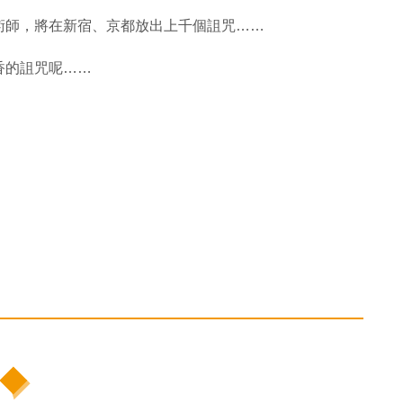
術師，將在新宿、京都放出上千個詛咒……
香的詛咒呢……