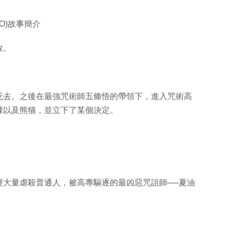
ERO)故事簡介
故。
死去。之後在最強咒術師五條悟的帶領下，進入咒術高
棘以及熊猫，並立下了某個決定。
經大量虐殺普通人，被高專驅逐的最凶惡咒詛師──夏油