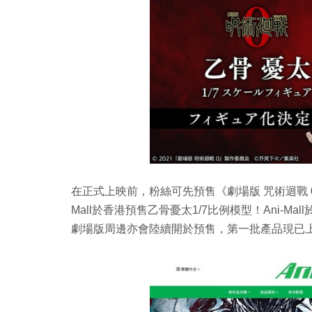
在正式上映前，粉絲可先預售《劇場版 咒術迴戰 0》
Mall於香港預售乙骨憂太1/7比例模型！Ani-Ma
劇場版周邊亦會陸續開於預售，第一批產品現已