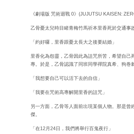
《劇場版 咒術迴戰 0》(JUJUTSU KAISEN: Z
乙骨憂太兒時目睹青梅竹馬祈本里香死於交通事
「約好囉，里香跟憂太長大之後要結婚」
里香化為怨靈，乙骨因此為詛咒所苦，希望自己
專。於是，乙骨認識了同班同學禪院真希、狗巻
「我想要自己可以活下去的自信」
「我要在咒術高專解開里香的詛咒」
另一方面，乙骨等人面前出現某個人物。那是曾
傑。
「在12月24日，我們將舉行百鬼夜行」