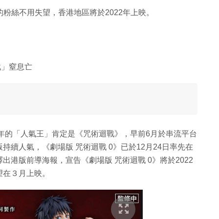
的粉絲不用失望，香港地區將於2022年上映。
挑戰」窒息亡
1年的「人氣王」肯定是《咒術迴戰》，早前6月於串流平台
續人氣，《劇場版 咒術迴戰 0》已於12月24日率先在
港版前導海報，宣告《劇場版 咒術迴戰 0》將於2022
望在３月上映。