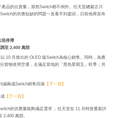
品的出貨量，當然Switch都不例外。任天堂總裁古川
Switch的供應短缺的問題一直看不到盡頭，日前他再宣布
初出現停滯
 2,400 萬部
 10 月推出的 OLED 版Switch為核心銷售。同時，為應
一部分貨物使用空運，去滿足當地的「黑色星期五」旺季；另
兩成Switch銷售回落
【下一頁】
兩成
【下一頁】
tch的供應量能夠滿足需求 」任天堂在 11 月時曾重新評
2,400 萬部。