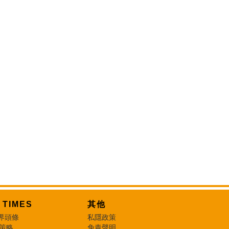
T TIMES
其他
界頭條
私隱政策
 策略
免責聲明