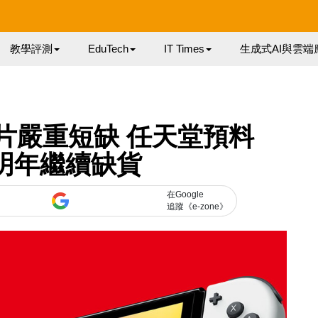
教學評測
EduTech
IT Times
生成式AI與雲端
片嚴重短缺 任天堂預料
h 明年繼續缺貨
在Google
追蹤《e-zone》