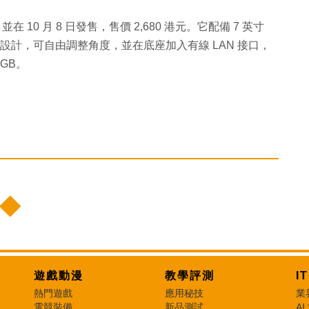
，並在 10 月 8 日發售，售價 2,680 港元。它配備 7 英寸
支架設計，可自由調整角度，並在底座加入有線 LAN 接口，
GB。
遊戲動漫
教學評測
I
熱門遊戲
應用秘技
業
電競裝備
新品測試
AI