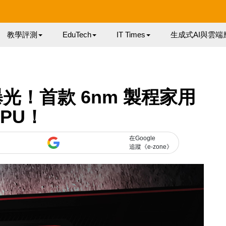
教學評測
EduTech
IT Times
生成式AI與雲端
核心曝光！首款 6nm 製程家用
GPU！
在Google
追蹤《e-zone》