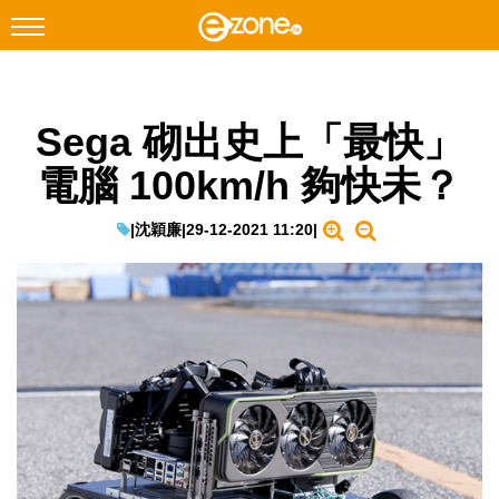
搜尋
Sega 砌出史上「最快」
Facebook
Instagram
電腦 100km/h 夠快未？
科技焦點
網絡生活
|
沈穎廉
|
29-12-2021 11:20
|
遊戲動漫
教學評測
EduTech
IT Times
生成式AI與雲端應用
Enterprise Digital Transformation