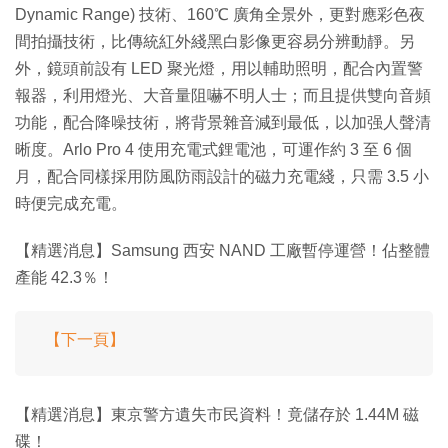
Dynamic Range) 技術、160℃ 廣角全景外，更對應彩色夜
間拍攝技術，比傳統紅外綫黑白影像更容易分辨動靜。另
外，鏡頭前設有 LED 聚光燈，用以輔助照明，配合內置警
報器，利用燈光、大音量阻嚇不明人士；而且提供雙向音頻
功能，配合降噪技術，將背景雜音減到最低，以加强人聲清
晰度。Arlo Pro 4 使用充電式鋰電池，可運作約 3 至 6 個
月，配合同樣採用防風防雨設計的磁力充電綫，只需 3.5 小
時便完成充電。
【精選消息】Samsung 西安 NAND 工廠暫停運營！佔整體
產能 42.3％！
【下一頁】
【精選消息】東京警方遺失市民資料！竟儲存於 1.44M 磁
碟！