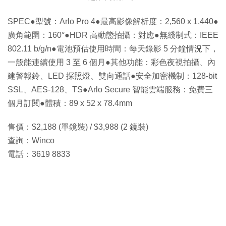
SPEC●型號：Arlo Pro 4●最高影像解析度：2,560 x 1,440●
廣角範圍：160°●HDR 高動態拍攝：對應●無綫制式：IEEE
802.11 b/g/n●電池預估使用時間：每天錄影 5 分鐘情況下，
一般能連續使用 3 至 6 個月●其他功能：彩色夜視拍攝、內
建警報鈴、LED 探照燈、雙向通話●安全加密機制：128-bit
SSL、AES-128、TS●Arlo Secure 智能雲端服務：免費三
個月訂閱●體積：89 x 52 x 78.4mm
售價：$2,188 (單鏡裝) / $3,988 (2 鏡裝)
查詢：Winco
電話：3619 8833