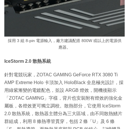
採用 3 組 8-pin 電源輸入，廠方建議配搭 800W 或以上的電源供
應器。
IceStorm 2.0 散熱系統
針對電競玩家，ZOTAC GAMING GeForce RTX 3080 Ti
AMP Extreme Holo 卡頂加入 HoloBlack 全息極光設計，採
用綠紫漸變的電鍍配色，並設 ARGB 燈效，開機後顯示
「ZOTAC GAMING」字樣，背片也安裝附有燈效的強化金
屬板，各燈效更可獨立調校。散熱部分，它使用 IceStorm
2.0 散熱系統，散熱器主體分為三大區域，由不同散熱鰭片
群組成，利用 8 條熱導管貫穿，包括 2 條「U」及 6 條