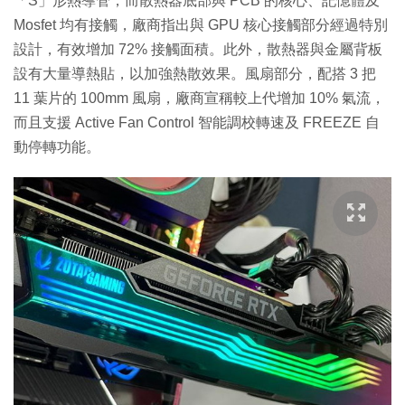
「S」形熱導管，而散熱器底部與 PCB 的核心、記憶體及
Mosfet 均有接觸，廠商指出與 GPU 核心接觸部分經過特別
設計，有效增加 72% 接觸面積。此外，散熱器與金屬背板
設有大量導熱貼，以加強熱散效果。風扇部分，配搭 3 把
11 葉片的 100mm 風扇，廠商宣稱較上代增加 10% 氣流，
而且支援 Active Fan Control 智能調校轉速及 FREEZE 自
動停轉功能。