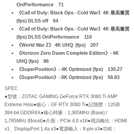
On/Performance 71
《Call of Duty: Black Ops - Cold War》4K 最高畫質
(fps) DLSS off 64
《Call of Duty: Black Ops - Cold War》4K 最高畫質
(fps) DLSS On/Performance 110
《World War Z》 4K UHQ (fps) 207
《Horizon Zero Dawn Complete Edition》- 4K
UHQ (fps) 96
《SuperPosition》- 4K Optimized (fps) 130.27
《SuperPosition》- 8K Optimized (fps) 56.83
SPEC
●型號：ZOTAC GAMING GeForce RTX 3080 Ti AMP
Extreme Holo●核心：GF RTX 3080 Ti●記憶體：12GB
384-bit GDDR6X●核心時脈：1,365MHz (Base) /
1,785MHz (Boost)●介面：PCIe 4.0 x16●視訊輸出：HDMI
x1、DisplayPort 1.4a x3●電源輸入：8-pin x3●功耗：