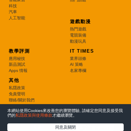
科技
汽車
人工智能
遊戲動漫
熱門遊戲
電競裝備
動漫玩具
教學評測
IT TIMES
應用秘技
業界頭條
新品測試
AI 策略
Apps 情報
名家專欄
其他
私隱政策
免責聲明
聯絡/關於我們
本網站使用Cookies來改善您的瀏覽體驗, 請確定您同意及接受我
© 2026 e-zone. All Rights Reserved.
們的
私隱政策與使用條款
才繼續瀏覽。
在Google
同意及關閉
追蹤《e-zone》