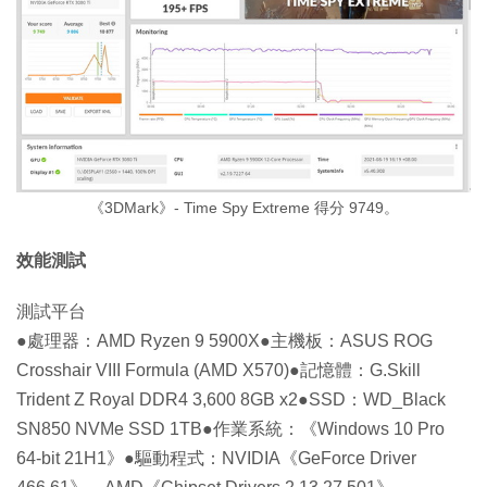
《3DMark》- Time Spy Extreme 得分 9749。
效能測試
測試平台
●處理器：AMD Ryzen 9 5900X●主機板：ASUS ROG
Crosshair VIII Formula (AMD X570)●記憶體：G.Skill
Trident Z Royal DDR4 3,600 8GB x2●SSD：WD_Black
SN850 NVMe SSD 1TB●作業系統：《Windows 10 Pro
64-bit 21H1》●驅動程式：NVIDIA《GeForce Driver