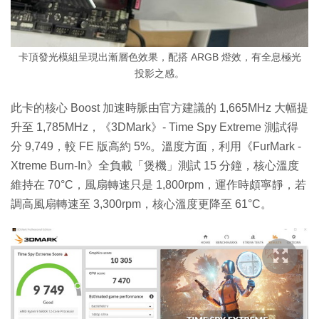
卡頂發光模組呈現出漸層色效果，配搭 ARGB 燈效，有全息極光
投影之感。
此卡的核心 Boost 加速時脈由官方建議的 1,665MHz 大幅提
升至 1,785MHz，《3DMark》- Time Spy Extreme 測試得
分 9,749，較 FE 版高約 5%。溫度方面，利用《FurMark -
Xtreme Burn-In》全負載「煲機」測試 15 分鐘，核心溫度
維持在 70°C，風扇轉速只是 1,800rpm，運作時頗寧靜，若
調高風扇轉速至 3,300rpm，核心溫度更降至 61°C。