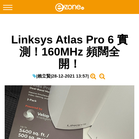
搜尋
Linksys Atlas Pro 6 實
Facebook
Instagram
測！160MHz 頻闊全
科技焦點
開！
網絡生活
遊戲動漫
|
賴立賢
|
28-12-2021 13:57
|
教學評測
EduTech
IT Times
生成式AI與雲端應用
Enterprise Digital Transformation