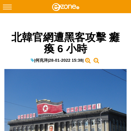
搜尋
北韓官網遭黑客攻擊 癱
Facebook
Instagram
瘓 6 小時
科技焦點
網絡生活
|
何兆洋
|
28-01-2022 15:38
|
遊戲動漫
教學評測
EduTech
IT Times
生成式AI與雲端應用
Enterprise Digital Transformation