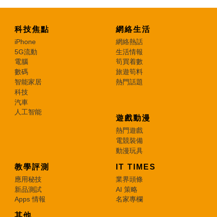
科技焦點
網絡生活
iPhone
網絡熱話
5G流動
生活情報
電腦
筍買着數
數碼
旅遊筍料
智能家居
熱門話題
科技
汽車
人工智能
遊戲動漫
熱門遊戲
電競裝備
動漫玩具
教學評測
IT TIMES
應用秘技
業界頭條
新品測試
AI 策略
Apps 情報
名家專欄
其他