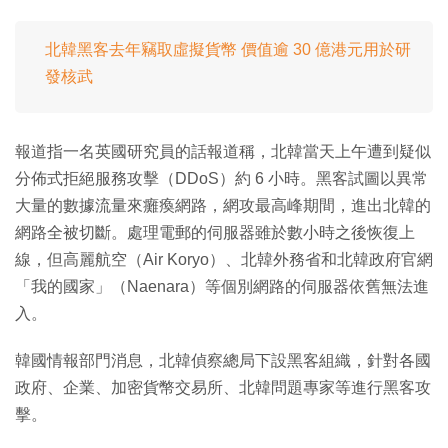
北韓黑客去年竊取虛擬貨幣 價值逾 30 億港元用於研
發核武
報道指一名英國研究員的話報道稱，北韓當天上午遭到疑似
分佈式拒絕服務攻擊（DDoS）約 6 小時。黑客試圖以異常
大量的數據流量來癱瘓網路，網攻最高峰期間，進出北韓的
網路全被切斷。處理電郵的伺服器雖於數小時之後恢復上
線，但高麗航空（Air Koryo）、北韓外務省和北韓政府官網
「我的國家」（Naenara）等個別網路的伺服器依舊無法進
入。
韓國情報部門消息，北韓偵察總局下設黑客組織，針對各國
政府、企業、加密貨幣交易所、北韓問題專家等進行黑客攻
擊。