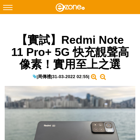
搜尋
【實試】Redmi Note
Facebook
Instagram
11 Pro+ 5G 快充靚聲高
科技焦點
像素！實用至上之選
網絡生活
遊戲動漫
|
周傳禮
|
31-03-2022 02:55
|
教學評測
EduTech
IT Times
生成式AI與雲端應用
Enterprise Digital Transformation