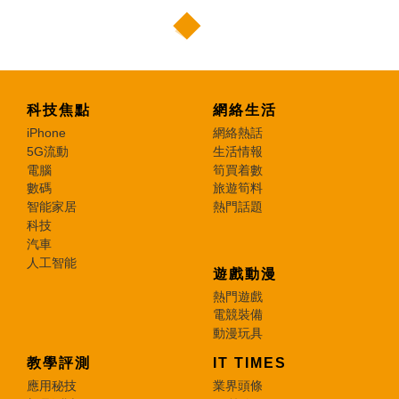
科技焦點
網絡生活
iPhone
網絡熱話
5G流動
生活情報
電腦
筍買着數
數碼
旅遊筍料
智能家居
熱門話題
科技
汽車
人工智能
遊戲動漫
熱門遊戲
電競裝備
動漫玩具
教學評測
IT TIMES
應用秘技
業界頭條