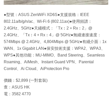
●型號：ASUS ZenWiFi XD6S●支援規格：IEEE
802.11a/b/g/n/ac、Wi-Fi 6 (802.11ax)●使用頻譜：
2.4GHz、5GHz●天綫模式：「Tx︰2 + Rx︰2」@
2.4GHz、「Tx︰4 + Rx︰4」@ 5GHz●無綫連接速度：
574Mbps @ 2.4GHz、4,804Mbps @ 5GHz●有綫介面：1x
WAN、1x Gigabit LAN●保安技術支援：WPA2、WPA3、
WPS●其他功能：MU-MIMO、Band Steering、Seamless
Roaming、AiMesh、Instant Guard VPN、Parental
Control、Ai Cloud、AiProtection Pro
價錢：$2,899 (一對套裝)
查：ASUS HK
電：3582 4770