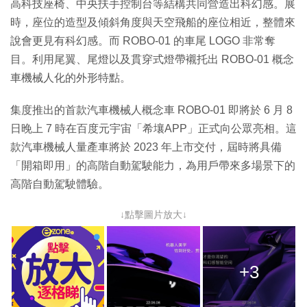
高科技座椅、中央扶手控制台等結構共同營造出科幻感。展
時，座位的造型及傾斜角度與天空飛船的座位相近，整體來
說會更見有科幻感。而 ROBO-01 的車尾 LOGO 非常奪
目。利用尾翼、尾燈以及貫穿式燈帶襯托出 ROBO-01 概念
車機械人化的外形特點。
集度推出的首款汽車機械人概念車 ROBO-01 即將於 6 月 8
日晚上 7 時在百度元宇宙「希壤APP」正式向公眾亮相。這
款汽車機械人量產車將於 2023 年上市交付，屆時將具備
「開箱即用」的高階自動駕駛能力，為用戶帶來多場景下的
高階自動駕駛體驗。
↓點擊圖片放大↓
+3