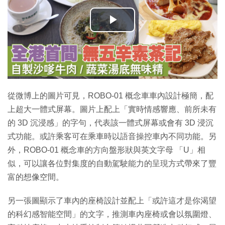
播
放
影
片
從微博上的圖片可見，ROBO-01 概念車車內設計極簡，配
上超大一體式屏幕。圖片上配上「實時情感響應、前所未有
的 3D 沉浸感」的字句，代表該一體式屏幕或會有 3D 浸沉
式功能。或許乘客可在乘車時以語音操控車內不同功能。另
外，ROBO-01 概念車的方向盤形狀與英文字母 「U」相
似，可以讓各位對集度的自動駕駛能力的呈現方式帶來了豐
富的想像空間。
另一張圖顯示了車內的座椅設計並配上「或許這才是你渴望
的科幻感智能空間」的文字，推測車內座椅或會以氛圍燈、