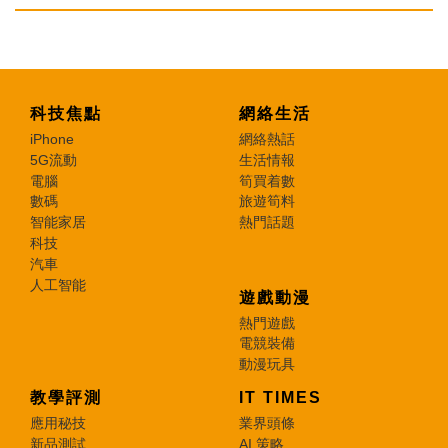
科技焦點
網絡生活
iPhone
網絡熱話
5G流動
生活情報
電腦
筍買着數
數碼
旅遊筍料
智能家居
熱門話題
科技
汽車
人工智能
遊戲動漫
熱門遊戲
電競裝備
動漫玩具
教學評測
IT TIMES
應用秘技
業界頭條
新品測試
AI 策略