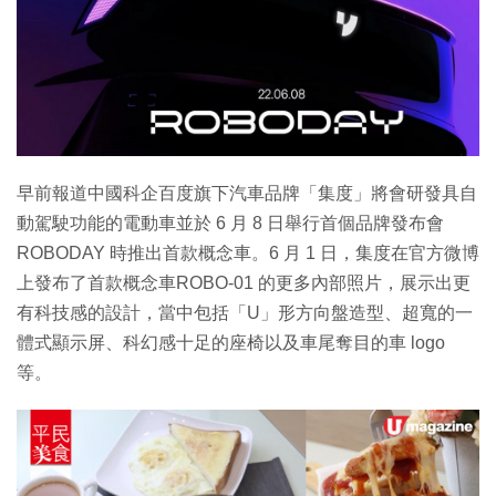
早前報道中國科企百度旗下汽車品牌「集度」將會研發具自
動駕駛功能的電動車並於 6 月 8 日舉行首個品牌發布會
ROBODAY 時推出首款概念車。6 月 1 日，集度在官方微博
上發布了首款概念車ROBO-01 的更多內部照片，展示出更
有科技感的設計，當中包括「U」形方向盤造型、超寬的一
體式顯示屏、科幻感十足的座椅以及車尾奪目的車 logo
等。