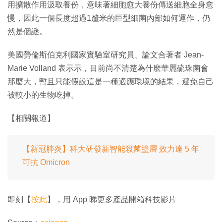
用擴散作用汲取養份，意味著細胞愈大養份傳送細胞全身愈
慢，因此一個長度超過1釐米的巨型細菌內部如何運作，仍
然是個謎。
美國勞倫斯伯克利國家實驗室研究員、論文合著者 Jean-
Marie Volland 表示示，目前尚不清楚為什麼華麗硫珠菌會
那麼大，暫且只能假設這是一種適應環境的結果，避免自己
被較小的生物吃掉。
【相關報道】
【新冠肺炎】科大研發新智能殺菌塗層 效力達 5 年
可抗 Omicron
即刻【
按此
】，用 App 睇更多產品開箱科技影片