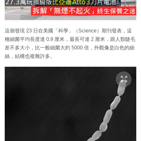
放
影
片
這個發現 23 日在美國「科學」（Science）期刊發表，這
種細菌平均長度達 0.9 厘米，最長可達 2 厘米，跟人類睫毛
差不多大小，比一般細菌大約 5000 倍，外觀像是白色的細
絲，結構也複雜許多。