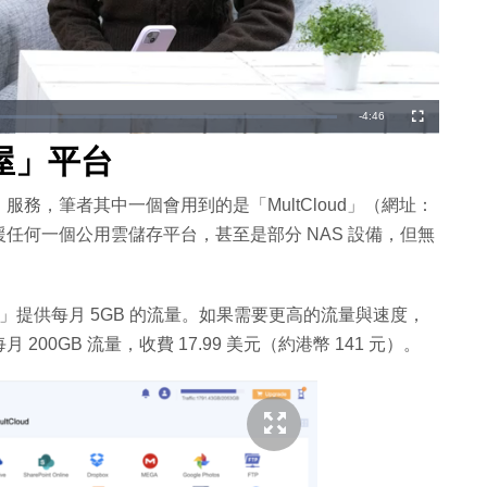
剩
-
4:46
全
螢
幕
餘
屋」平台
時
務，筆者其中一個會用到的是「MultCloud」（網址：
間
任何一個公用雲儲存平台，甚至是部分 NAS 設備，但無
ud」提供每月 5GB 的流量。如果需要更高的流量與速度，
0GB 流量，收費 17.99 美元（約港幣 141 元）。