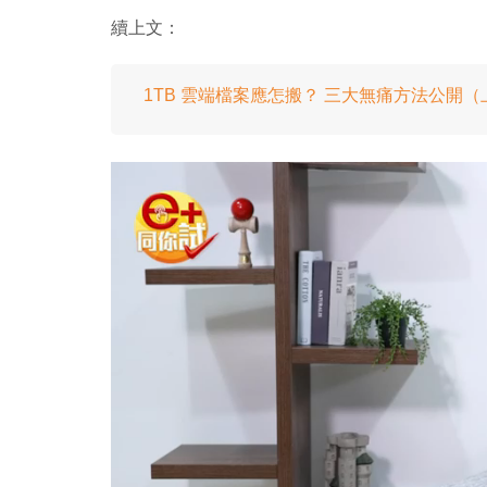
續上文：
1TB 雲端檔案應怎搬？ 三大無痛方法公開（