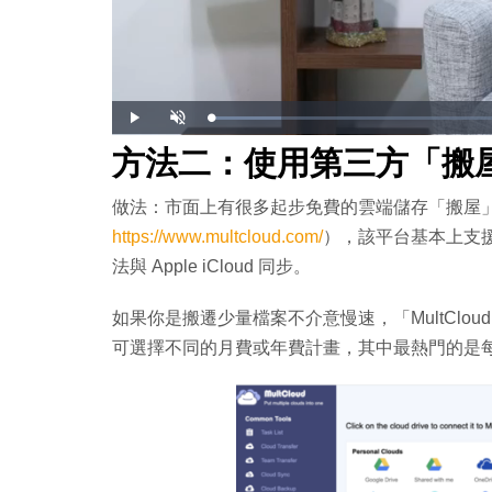
載
播
開
入
放
啟
完
音
方法二：使用第三方「搬
畢
效
:
1
1
.
做法：市面上有很多起步免費的雲端儲存「搬屋」服
3
3
%
https://www.multcloud.com/
），該平台基本上支援
法與 Apple iCloud 同步。
如果你是搬遷少量檔案不介意慢速，「MultClo
可選擇不同的月費或年費計畫，其中最熱門的是每月 20