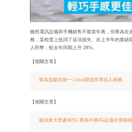
雖然電訊設備與手機銷售不復當年勇，但華為在
務，某程度上抵消了這項損失。在上半年的業績期
人民幣，較去年同期上升 28%。
【相關文章】
華為貢獻排第一 Linux開源世界陷入兩難
【相關文章】
被加拿大禁參與5G 華為中興4G設備亦需移