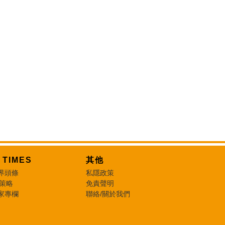
T TIMES
其他
界頭條
私隱政策
 策略
免責聲明
家專欄
聯絡/關於我們