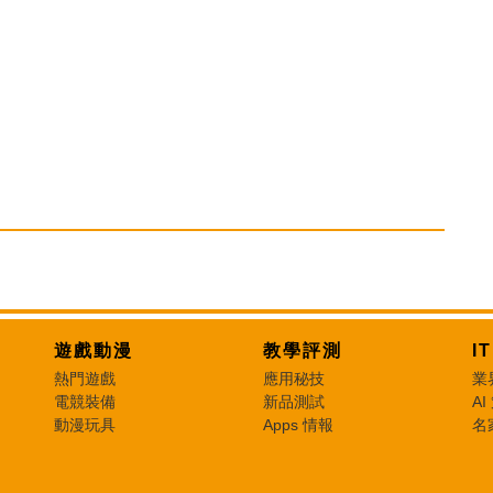
遊戲動漫
教學評測
I
熱門遊戲
應用秘技
業
電競裝備
新品測試
AI
動漫玩具
Apps 情報
名