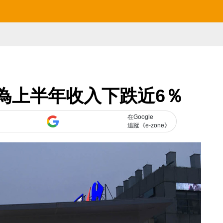
為上半年收入下跌近6％
在Google
追蹤《e-zone》