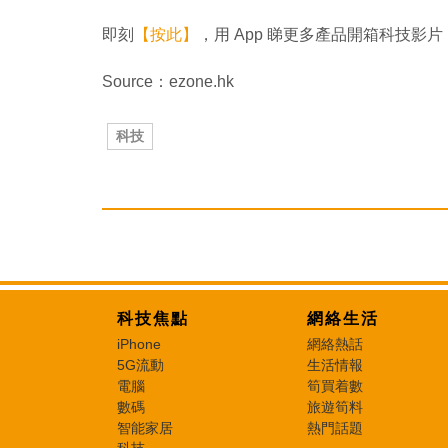
即刻
【按此】
，用 App 睇更多產品開箱科技影片
Source：ezone.hk
科技
科技焦點
網絡生活
iPhone
網絡熱話
5G流動
生活情報
電腦
筍買着數
數碼
旅遊筍料
智能家居
熱門話題