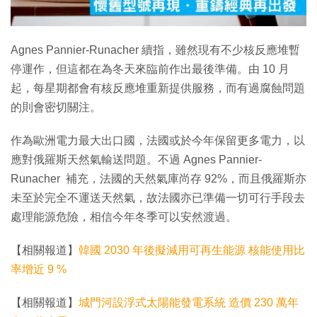
影
片
Agnes Pannier-Runacher 續指，雖然現有不少核反應堆暫
停運作，但這都在為冬天來臨前作出最後準備。由 10 月
起，每星期都會有核反應堆重新提供服務，而有過腐蝕問題
的則會密切關注。
作為歐洲電力最大出口國，法國或於今年保留更多電力，以
應對俄羅斯天然氣輸送問題。不過 Agnes Pannier-
Runacher 補充，法國的天然氣庫尚存 92%，而且俄羅斯亦
未至於完全不運送天然氣，故法國亦已準備一切可行手段去
處理能源危險，相信今年冬季可以安然渡過。
【相關報道】
韓國 2030 年後擬減用可再生能源 核能使用比
率增近 9 %
【相關報道】
城門河設浮式太陽能發電系統 造價 230 萬年