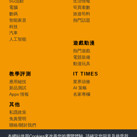
5G流動
生活情報
電腦
筍買着數
數碼
旅遊筍料
智能家居
熱門話題
科技
汽車
人工智能
遊戲動漫
熱門遊戲
電競裝備
動漫玩具
教學評測
IT TIMES
應用秘技
業界頭條
新品測試
AI 策略
Apps 情報
名家專欄
其他
私隱政策
免責聲明
聯絡/關於我們
本網站使用Cookies來改善您的瀏覽體驗, 請確定您同意及接受我
© 2026 e-zone. All Rights Reserved.