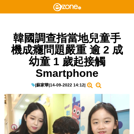
韓國調查指當地兒童手
機成癮問題嚴重 逾 2 成
幼童 1 歲起接觸
Smartphone
|
蘇家華
|
14-09-2022 14:12
|