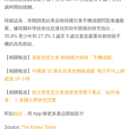
歲時開始接觸。
韓媒認為，有關調查結果反映韓國兒童手機成癮問題漸趨嚴
重。據韓國科學技術信息通信部前年開展的研究指出，
35.8% 青少年和 27.3% 3 歲至 9 歲兒童是嚴重依賴智能手
機的高危群組。
【相關報道】
遊客拍照太多 動物園大猩猩「手機成癮」
【相關報道】
中國逾 10 萬名長者患網絡成癮 每日平均上網
超過 10 小時
【相關報道】
祖父母竟是兒童過度使用電子產品「始作俑
者」？ 美國大學研究證實
即刻
按此
，用 App 睇更多產品開箱影片
Source:
The Korea Times