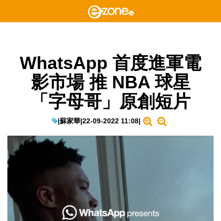
WhatsApp 首度進軍電
影市場 推 NBA 球星
「字母哥」原創短片
|
蘇家華
|
22-09-2022 11:08
|