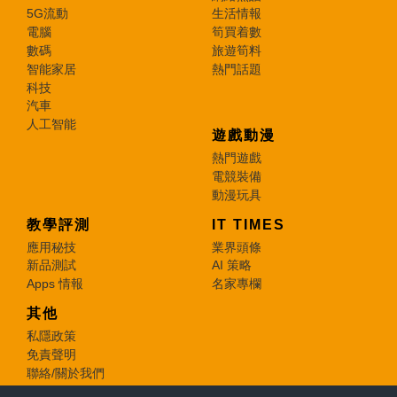
5G流動
生活情報
電腦
筍買着數
數碼
旅遊筍料
智能家居
熱門話題
科技
汽車
人工智能
遊戲動漫
熱門遊戲
電競裝備
動漫玩具
教學評測
IT TIMES
應用秘技
業界頭條
新品測試
AI 策略
Apps 情報
名家專欄
其他
私隱政策
免責聲明
聯絡/關於我們