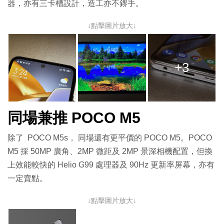
器，亦有三卡槽設計，造工亦不鎅手。
↓點擊圖片放大↓
+3
同場兼推 POCO M5
除了 POCO M5s， 同場還有更平價的 POCO M5。POCO
M5 採 50MP 廣角、2MP 微距及 2MP 景深相機配置，但換
上效能較快的 Helio G99 處理器及 90Hz 更新率屏幕，亦有
一定賣點。
↓點擊圖片放大↓