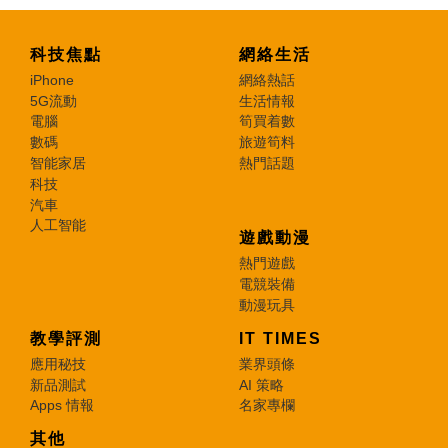
科技焦點
網絡生活
iPhone
網絡熱話
5G流動
生活情報
電腦
筍買着數
數碼
旅遊筍料
智能家居
熱門話題
科技
汽車
人工智能
遊戲動漫
熱門遊戲
電競裝備
動漫玩具
教學評測
IT TIMES
應用秘技
業界頭條
新品測試
AI 策略
Apps 情報
名家專欄
其他