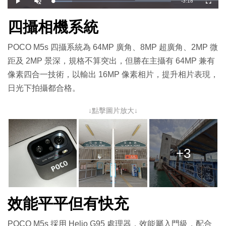
剩
-
3:18
載
播
開
全
入
放
啟
螢
完
音
幕
餘
畢
效
四攝相機系統
:
1
時
6
.
3
POCO M5s 四攝系統為 64MP 廣角、8MP 超廣角、2MP 微
間
6
%
距及 2MP 景深，規格不算突出，但勝在主攝有 64MP 兼有
像素四合一技術，以輸出 16MP 像素相片，提升相片表現，
日光下拍攝都合格。
↓點擊圖片放大↓
+3
效能平平但有快充
POCO M5s 採用 Helio G95 處理器，效能屬入門級，配合