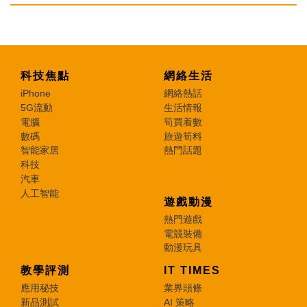
科技焦點
網絡生活
iPhone
網絡熱話
5G流動
生活情報
電腦
筍買着數
數碼
旅遊筍料
智能家居
熱門話題
科技
汽車
人工智能
遊戲動漫
熱門遊戲
電競裝備
動漫玩具
教學評測
IT TIMES
應用秘技
業界頭條
新品測試
AI 策略