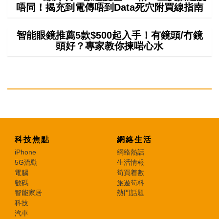
唔同！揭充到電傳唔到Data死穴附買線指南
智能眼鏡推薦5款$500起入手！有鏡頭/冇鏡
頭好？專家教你揀啱心水
科技焦點
網絡生活
iPhone
網絡熱話
5G流動
生活情報
電腦
筍買着數
數碼
旅遊筍料
智能家居
熱門話題
科技
汽車