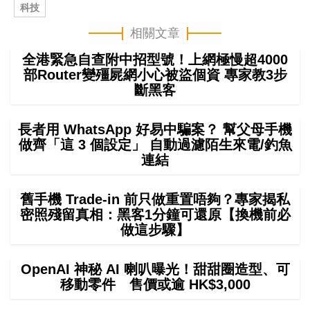
科技
相關文章
全港緊急自查附中招型號！上網極慢超4000
部Router變殭屍網小心被盜個資 專家教3步
斷黑客
長者用 WhatsApp 好易中騙案？ 幫父母手機
做齊「這 3 個設定」 自動過濾陌生來電/釣魚
連結
舊手機 Trade-in 前只做重置唔夠？專家揭私
密照殘留真相：黑客1分鐘可還原【換機前必
做這步驟】
OpenAI 神秘 AI 喇叭曝光！甜甜圈造型、可
移動零件 售價或逾 HK$3,000