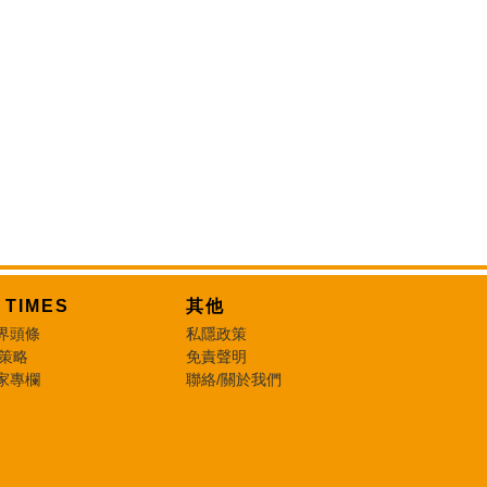
T TIMES
其他
界頭條
私隱政策
 策略
免責聲明
家專欄
聯絡/關於我們