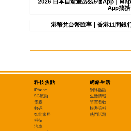
2026 日本自駕遊必裝5個App｜M
App搞
港幣兌台幣匯率 | 香港11間
科技焦點
網絡生活
iPhone
網絡熱話
5G流動
生活情報
電腦
筍買着數
數碼
旅遊筍料
智能家居
熱門話題
科技
汽車