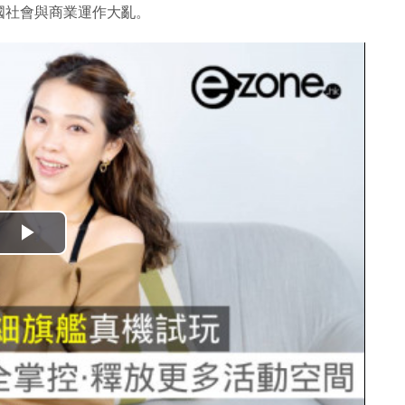
國社會與商業運作大亂。
播
放
影
片