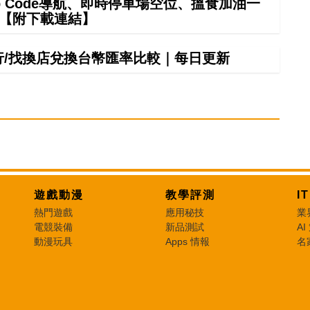
ap Code導航、即時停車場空位、搵食加油一
掂【附下載連結】
銀行/找換店兌換台幣匯率比較｜每日更新
遊戲動漫
教學評測
I
熱門遊戲
應用秘技
業
電競裝備
新品測試
AI
動漫玩具
Apps 情報
名