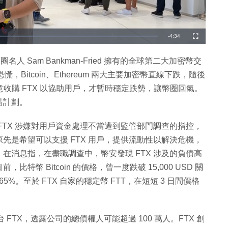
剩
-
4:34
全
螢
幕
餘
名人 Sam Bankman-Fried 擁有的全球第二大加密幣交
時
Bitcoin、Ethereum 兩大主要加密幣直線下跌，隨後
間
上表示，願意收購 FTX 以協助用戶，才暫時穩定跌勢，讓幣圈回氣。
購計劃。
FTX 涉嫌對用戶資金處理不當遭到監管部門調查的指控，
先是希望可以支援 FTX 用戶，提供流動性以解決危機，
在消息指，在盡職調查中，幣安發現 FTX 涉及的負債高
幣 Bitcoin 的價格，曾一度跌破 15,000 USD 關
%。至於 FTX 自家的穩定幣 FTT，在短短 3 日間價格
FTX，透露公司的總債權人可能超過 100 萬人。FTX 創