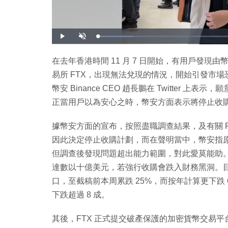
載
播
開
入
放
啟
完
音
畢
效
:
在去年香港時間 11 月 7 日開始，有用戶發現由幣圈
1
2
易所 FTX，出現無法兌現的情況，開始引發市場恐慌，
.
3
2
幣安 Binance CEO 趙長鵬在 Twitter 
%
正當用戶以為安心之時，幣安方面表示將停止收
據幣安方面的宣布，按照盡職調查結果，及有關 
因此決定停止收購計劃，而在聲明當中，幣安指原
但調查後發現問題超出能力範圍，對此愛莫能助。
達數以十億美元，若強行收購會跌入財務黑洞。目前，比特
口，至截稿前本周累跌 25%，而按年計算更下跌 65
下跌超過 8 成。
其後，FTX 正式提交破產保護的加密貨幣交易平台 