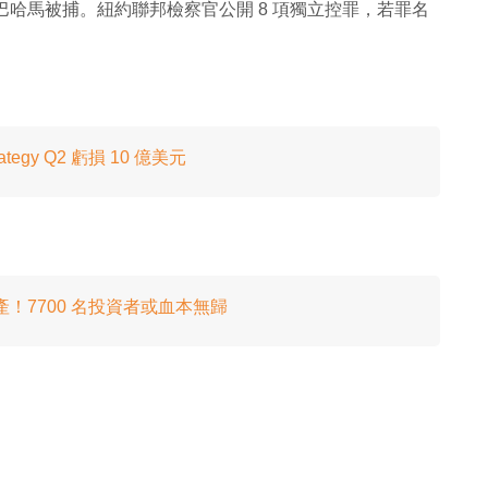
BF）在巴哈馬被捕。紐約聯邦檢察官公開 8 項獨立控罪，若罪名
ategy Q2 虧損 10 億美元
尾破產！7700 名投資者或血本無歸