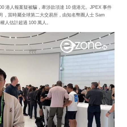
00 港人報案疑被騙，牽涉款項達 10 億港元。JPEX 事件
1 月，當時屬全球第二大交易所，由知名幣圈人士 Sam
及總債權人估計超過 100 萬人。