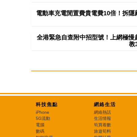
電動車充電閒置費貴電費10倍！拆隱
全港緊急自查附中招型號！上網極慢超4
教
科技焦點
網絡生活
iPhone
網絡熱話
5G流動
生活情報
電腦
筍買着數
數碼
旅遊筍料