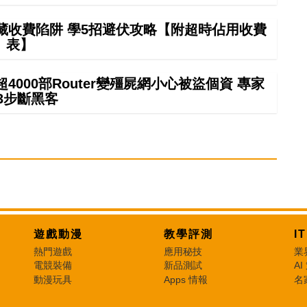
藏收費陷阱 學5招避伏攻略【附超時佔用收費
表】
000部Router變殭屍網小心被盜個資 專家
3步斷黑客
遊戲動漫
教學評測
I
熱門遊戲
應用秘技
業
電競裝備
新品測試
AI
動漫玩具
Apps 情報
名