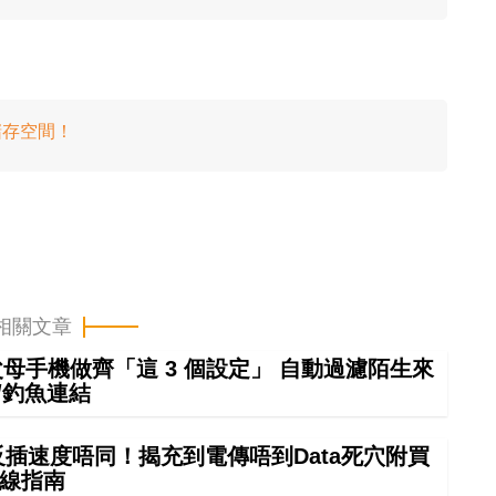
儲存空間！
相關文章
幫父母手機做齊「這 3 個設定」 自動過濾陌生來
/釣魚連結
正反插速度唔同！揭充到電傳唔到Data死穴附買
線指南