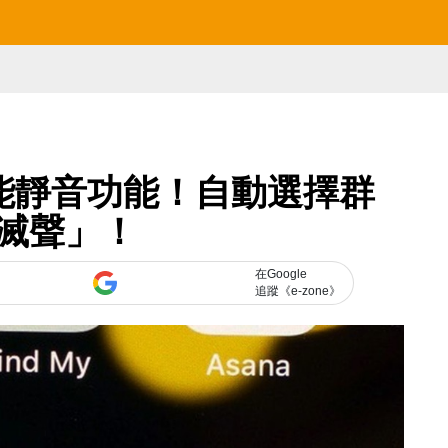
試智能靜音功能！自動選擇群
滅聲」！
在Google
追蹤《e-zone》