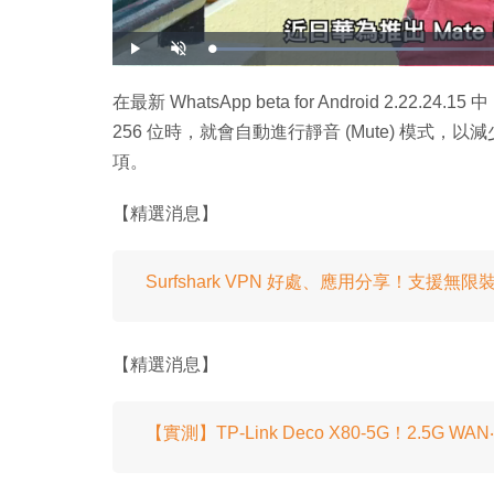
載
播
開
入
放
啟
完
音
畢
效
:
在最新 WhatsApp beta for Android 2.2
3
4
256 位時，就會自動進行靜音 (Mute) 模式，以
.
0
0
項。
%
【精選消息】
Surfshark VPN 好處、應用分享！支
【精選消息】
【實測】TP-Link Deco X80-5G！2.5G WAN‧