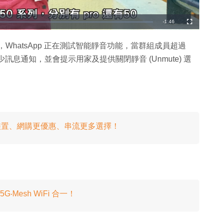
剩
-
1:46
全
螢
幕
餘
2.24.15 中，WhatsApp 正在測試智能靜音功能，當群組成員超過
時
減少訊息通知，並會提示用家及提供關閉靜音 (Unmute) 選
間
援無限裝置、網購更優惠、串流更多選擇！
5G‧Mesh WiFi 合一！