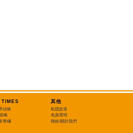
T TIMES
其他
界頭條
私隱政策
 策略
免責聲明
家專欄
聯絡/關於我們