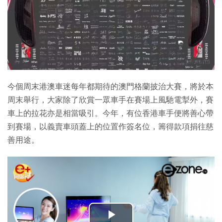
今個周末港澳車迷每年都期待的澳門格蘭披治大賽，將於本
周末舉行，大家除了欣賞一眾車手在賽場上風馳電掣外，賽
車上的拉花亦是相當吸引。今年，有位香港車手便將善心帶
到賽場，以義賣車頭蓋上的位置作簽名位，籌得款項捐往慈
善用途。