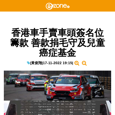
香港車手賣車頭簽名位
籌款 善款捐毛守及兒童
癌症基金
|
黃俊翔
|
17-11-2022 19:15
|