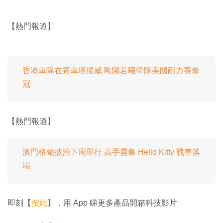
【熱門報道】
香港車隊在賽車壇揚威 歐陽若曦帶隊美國耐力賽奪
冠
【熱門報道】
澳門格蘭披治下周舉行 高手雲集 Hello Kitty 戰車落
場
即刻【
按此
】，用 App 睇更多產品開箱科技影片