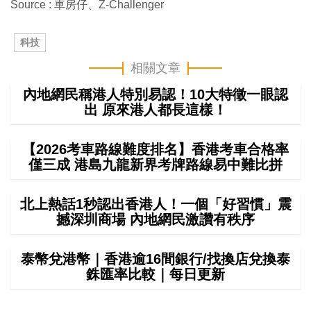
Source : 車房仔、Z-Challenger
科技
相關文章
內地網民稱港人特別易認！10大特徵一眼認
出 原來港人都長這樣！
【2026考車路線難度排名】香港考車合格率
僅三成 港島九龍新界考牌路線易中難比拼
北上熱話1秒認出香港人！一個「好習慣」震
撼深圳商場 內地網民激讚有秩序
泰幣兌港幣｜香港逾16間銀行/找換店兌換泰
銖匯率比較｜每日更新