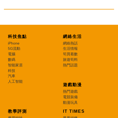
科技焦點
網絡生活
iPhone
網絡熱話
5G流動
生活情報
電腦
筍買着數
數碼
旅遊筍料
智能家居
熱門話題
科技
汽車
人工智能
遊戲動漫
熱門遊戲
電競裝備
動漫玩具
教學評測
IT TIMES
應用秘技
業界頭條