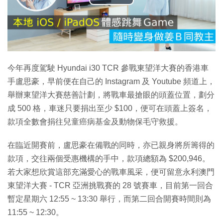
播
放
影
片
今年再度駕駛 Hyundai i30 TCR 參戰東望洋大賽的香港車
手盧思豪，早前便在自己的 Instagram 及 Youtube 頻道上，
舉辦東望洋大賽慈善計劃，將戰車最搶眼的頭蓋位置，劃分
成 500 格，車迷只要捐出至少 $100，便可在頭蓋上簽名，
款項全數會捐往兒童癌病基金及動物保毛守救援。
在臨近開賽前，盧思豪在備戰的同時，亦已親身將所籌得的
款項，交往兩個受惠機構的手中，款項總額為 $200,946。
若大家想欣賞這部充滿愛心的戰車風采，便可留意永利澳門
東望洋大賽 - TCR 亞洲挑戰賽的 28 號賽車，目前第一回合
暫定星期六 12:55 ~ 13:30 舉行，而第二回合開賽時間則為
11:55 ~ 12:30。