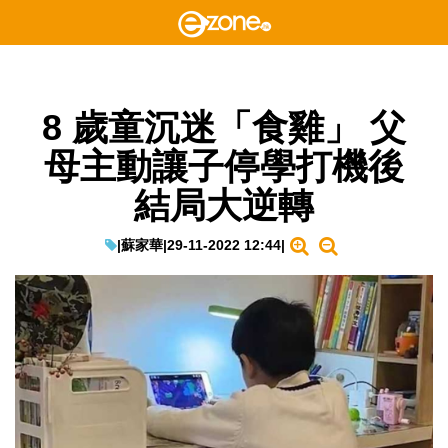
8 歲童沉迷「食雞」 父
母主動讓子停學打機後
結局大逆轉
|
蘇家華
|
29-11-2022 12:44
|