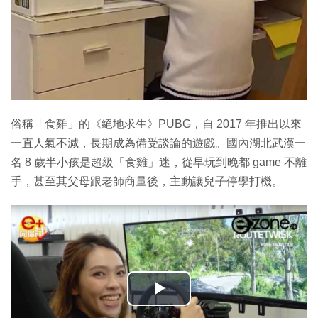
俗稱「食雞」的《絕地求生》PUBG，自 2017 年推出以來
一直人氣不減，長期成為備受談論的遊戲。國內湖北武漢一
名 8 歲半小孩是超級「食雞」迷，從早玩到晚都 game 不離
手，甚至其父母跟老師商量後，主動讓兒子停學打機。
播