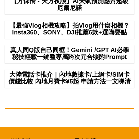
【方保僑 - 天方夜談】AI天氣預測應對超級
厄爾尼諾
【最強Vlog相機攻略】拍Vlog用什麼相機？
Insta360、SONY、DJI推薦6款+選購要點
真人同Q版自己同框！Gemini /GPT AI必學
秘技輕鬆一鍵整專屬跨次元合照附Prompt
大陸電話卡推介｜內地數據卡/上網卡/SIM卡
價錢比較 內地月費卡¥5起 申請方法一文睇清