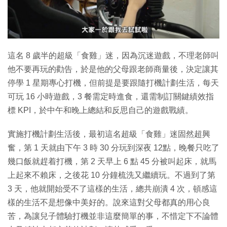
放
影
片
這名 8 歲半的超級「食雞」迷，因為沉迷遊戲，不理老師叫
他不要再玩的勸告，於是他的父母跟老師商量後，決定讓其
停學 1 星期專心打機，但前提是要跟隨打機計劃生活，每天
可玩 16 小時遊戲，3 餐需定時進食，還需制訂關鍵績效指
標 KPI，於中午和晚上總結和反思自己的遊戲戰績。
實施打機計劃生活後，最初這名超級「食雞」迷固然超興
奮，第 1 天就由下午 3 時 30 分玩到深夜 12點，晚餐只吃了
幾口飯就趕着打機，第 2 天早上 6 點 45 分被叫起床，就馬
上起來不賴床，之後花 10 分鐘梳洗又繼續玩。不過到了第
3 天，他就開始受不了這樣的生活，總共崩潰 4 次，頓感這
樣的生活不是想像中美好的。說來這對父母都真的用心良
苦，為讓兒子體驗打機並非這麼簡單的事，不惜定下不論體