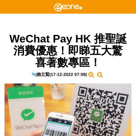
WeChat Pay HK 推聖誕
消費優惠！即睇五大驚
喜著數專區！
|
賴立賢
|
17-12-2022 07:08
|