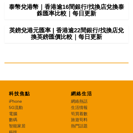
泰幣兌港幣｜香港逾16間銀行/找換店兌換泰
銖匯率比較｜每日更新
英鎊兌港元匯率 | 香港逾22間銀行/找換店兌
換英鎊匯價比較｜每日更新
科技焦點
網絡生活
iPhone
網絡熱話
5G流動
生活情報
電腦
筍買着數
數碼
旅遊筍料
智能家居
熱門話題
科技