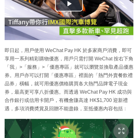
播
放
影
片
即日起，用戶使用 WeChat Pay HK 於多家商戶消費，即可
享用一系列精彩購物優惠，用戶只需打開 WeChat 按右下角
「我」>「服務」>「優惠專區」就可以瀏覽並換取產品優惠
券。用戶亦可以打開「優惠專區」裡面的「熱門外賣餐飲禮
品券」橫幅，就可用優惠價格購買各大熱門品牌電子現金
券，最高更可享八折優惠。而透過 WeChat Pay HK 成功與
合作銀行或信用卡開戶，有機會賺高達 HK$1,700 迎新禮
遇，多項消費奬賞及回贈不能盡錄，至抵優惠內容包括﹕