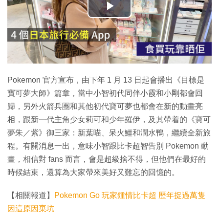
播
放
影
片
Pokemon 官方宣布，由下年 1 月 13 日起會播出《目標是
寶可夢大師》篇章，當中小智初代同伴小霞和小剛都會回
歸，另外火箭兵團和其他初代寶可夢也都會在新的動畫亮
相，跟新一代主角少女莉可和少年羅伊，及其帶着的《寶可
夢朱／紫》御三家：新葉喵、呆火鱷和潤水鴨，繼續全新旅
程。有關消息一出，意味小智跟比卡超智告別 Pokemon 動
畫，相信對 fans 而言，會是超級捨不得，但他們在最好的
時候結束，還算為大家帶來美好又難忘的回憶的。
【相關報道】
Pokemon Go 玩家鍾情比卡超 歷年捉過萬隻
因這原因棄坑