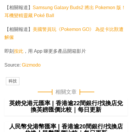
【相關報道】
Samsung Galaxy Buds2 將出 Pokemon 版！
耳機變精靈藏 Poké Ball
【相關報道】
美國警員玩《Pokemon GO》 為捉卡比獸遭
解僱
即刻
按此
，用 App 睇更多產品開箱影片
Source:
Gizmodo
科技
相關文章
英鎊兌港元匯率 | 香港逾22間銀行/找換店兌
換英鎊匯價比較｜每日更新
人民幣兌港幣匯率 | 香港逾20間銀行/找換店