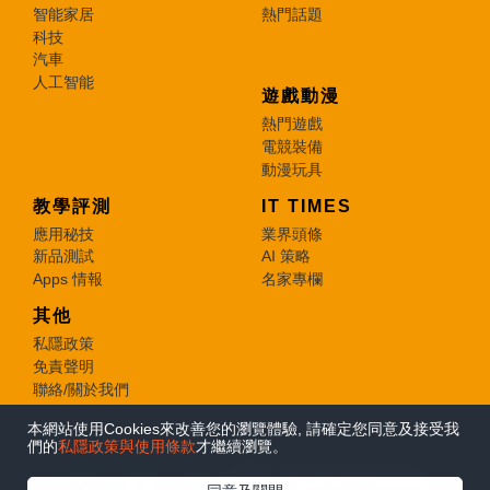
智能家居
熱門話題
科技
汽車
人工智能
遊戲動漫
熱門遊戲
電競裝備
動漫玩具
教學評測
IT TIMES
應用秘技
業界頭條
新品測試
AI 策略
Apps 情報
名家專欄
其他
私隱政策
免責聲明
聯絡/關於我們
本網站使用Cookies來改善您的瀏覽體驗, 請確定您同意及接受我
© 2026 e-zone. All Rights Reserved.
們的
私隱政策與使用條款
才繼續瀏覽。
在Google