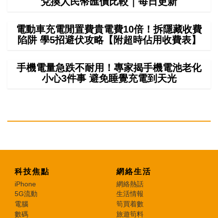
兌換人民幣匯價比較｜每日更新
電動車充電閒置費貴電費10倍！拆隱藏收費
陷阱 學5招避伏攻略【附超時佔用收費表】
手機電量急跌不耐用！專家揭手機電池老化
小心3件事 避免睡覺充電到天光
科技焦點
網絡生活
iPhone
網絡熱話
5G流動
生活情報
電腦
筍買着數
數碼
旅遊筍料