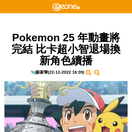
Pokemon 25 年動畫將
完結 比卡超小智退場換
新角色續播
|
蘇家華
|
22-12-2022 16:09
|