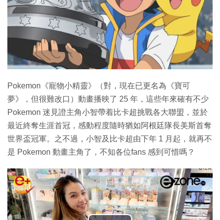
Pokemon《寵物小精靈》（對，現在已更名為《寶可
夢》，但很難改口）動畫播映了 25 年，這些年來確有不少
Pokemon 迷見證主角小智帶着比卡超挑戰各大聯盟，並於
最近終奪生涯首冠，感動程度隨時猶如阿根廷隊長美斯首奪
世界盃冠軍。之不過，小智及比卡超由下年 1 月起，就再不
是 Pokemon 動畫主角了，不知各位fans 感到可惜嗎？