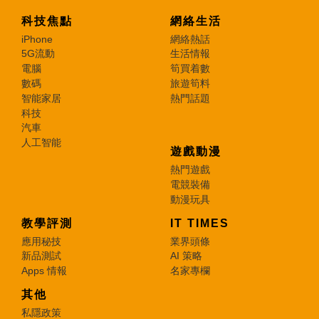
科技焦點
網絡生活
iPhone
網絡熱話
5G流動
生活情報
電腦
筍買着數
數碼
旅遊筍料
智能家居
熱門話題
科技
汽車
人工智能
遊戲動漫
熱門遊戲
電競裝備
動漫玩具
教學評測
IT TIMES
應用秘技
業界頭條
新品測試
AI 策略
Apps 情報
名家專欄
其他
私隱政策