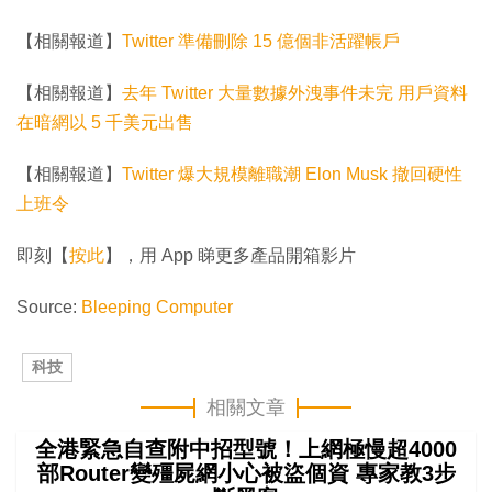
【相關報道】
Twitter 準備刪除 15 億個非活躍帳戶
【相關報道】
去年 Twitter 大量數據外洩事件未完 用戶資料
在暗網以 5 千美元出售
【相關報道】
Twitter 爆大規模離職潮 Elon Musk 撤回硬性
上班令
即刻【
按此
】，用 App 睇更多產品開箱影片
Source:
Bleeping Computer
科技
相關文章
全港緊急自查附中招型號！上網極慢超4000
部Router變殭屍網小心被盜個資 專家教3步