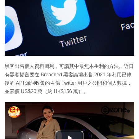
黑客出售個人資料圖利，可謂其中最無本生利的方法。近日
有黑客揚言要在 Breached 黑客論壇出售 2021 年利用已修
復的 API 漏洞收集的 4 億 Twitter 用戶之公開和個人數據，
並索價 US$20 萬（約 HK$156 萬）。