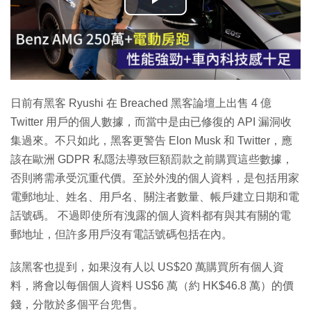
播
放
影
片
日前有黑客 Ryushi 在 Breached 黑客論壇上出售 4 億
Twitter 用戶的個人數據，而當中是由已修復的 API 漏洞收
集過來。不只如此，黑客更警告 Elon Musk 和 Twitter，應
該在歐洲 GDPR 私隱法導致巨額罰款之前購買這些數據，
否則將需承受沉重代價。至於外洩的個人資料，是包括用家
電郵地址、姓名、用戶名、關注者數量、帳戶建立日期和電
話號碼。 不過即使所有洩露的個人資料都有與其有關的電
郵地址，但許多用戶沒有電話號碼包括在內。
該黑客也提到，如果沒有人以 US$20 萬購買所有個人資
料，將會以每個個人資料 US$6 萬（約 HK$46.8 萬）的價
錢，分散於多個平台兜售。