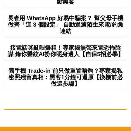
斷黑客
長者用 WhatsApp 好易中騙案？ 幫父母手機
做齊「這 3 個設定」 自動過濾陌生來電/釣魚
連結
接電話咪亂喂爆粗！專家揭無聲來電恐怖陰
謀 錄你聲紋AI扮你呃身邊人【自保5招必學】
舊手機 Trade-in 前只做重置唔夠？專家揭私
密照殘留真相：黑客1分鐘可還原【換機前必
做這步驟】