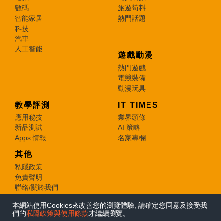
數碼
旅遊筍料
智能家居
熱門話題
科技
汽車
人工智能
遊戲動漫
熱門遊戲
電競裝備
動漫玩具
教學評測
IT TIMES
應用秘技
業界頭條
新品測試
AI 策略
Apps 情報
名家專欄
其他
私隱政策
免責聲明
聯絡/關於我們
本網站使用Cookies來改善您的瀏覽體驗, 請確定您同意及接受我
© 2026 e-zone. All Rights Reserved.
們的
私隱政策與使用條款
才繼續瀏覽。