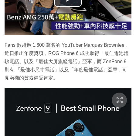
播
放
影
片
Fans 數超過 1,600 萬名的 YouTuber Marques Brownlee，
近日推出年度獎項，ROG Phone 6 成功取得「最佳電池體
驗電話」以及「最佳大屏旗艦電話」亞軍，而 ZenFone 9
則有 「最佳小尺寸電話」以及「年度最佳電話」亞軍，可
見兩機的質素備受肯定。