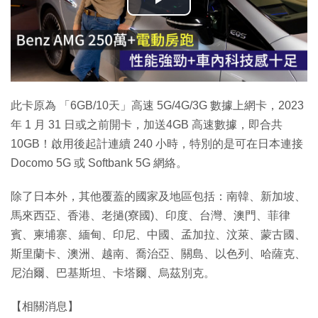
播
放
影
片
此卡原為 「6GB/10天」高速 5G/4G/3G 數據上網卡，2023
年 1 月 31 日或之前開卡，加送4GB 高速數據，即合共
10GB！啟用後起計連續 240 小時，特別的是可在日本連接
Docomo 5G 或 Softbank 5G 網絡。
除了日本外，其他覆蓋的國家及地區包括：南韓、新加坡、
馬來西亞、香港、老撾(寮國)、印度、台灣、澳門、菲律
賓、柬埔寨、緬甸、印尼、中國、孟加拉、汶萊、蒙古國、
斯里蘭卡、澳洲、越南、喬治亞、關島、以色列、哈薩克、
尼泊爾、巴基斯坦、卡塔爾、烏茲別克。
【相關消息】