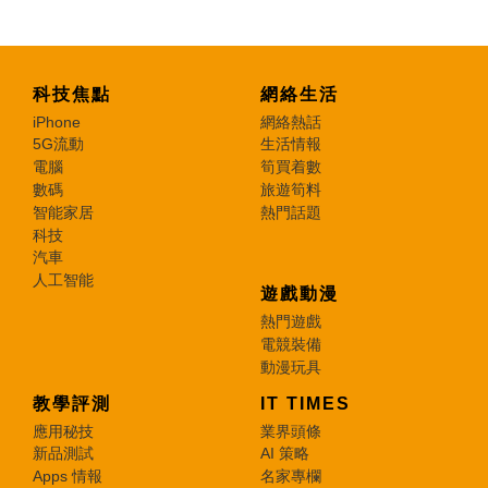
科技焦點
網絡生活
iPhone
網絡熱話
5G流動
生活情報
電腦
筍買着數
數碼
旅遊筍料
智能家居
熱門話題
科技
汽車
人工智能
遊戲動漫
熱門遊戲
電競裝備
動漫玩具
教學評測
IT TIMES
應用秘技
業界頭條
新品測試
AI 策略
Apps 情報
名家專欄