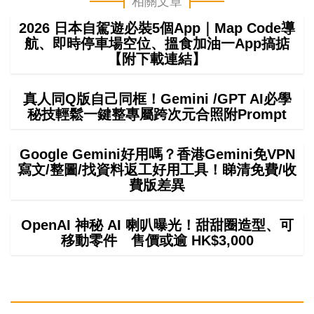
相關文章
2026 日本自駕遊必裝5個App｜Map Code導
航、即時停車場空位、搵食加油一App搞掂
【附下載連結】
真人同Q版自己同框！Gemini /GPT AI必學
秘技輕鬆一鍵整專屬跨次元合照附Prompt
Google Gemini好用嗎？香港Gemini免VPN
寫文/整圖/找資料返工好用工具！睇清免費/收
費版差異
OpenAI 神秘 AI 喇叭曝光！甜甜圈造型、可
移動零件 售價或逾 HK$3,000