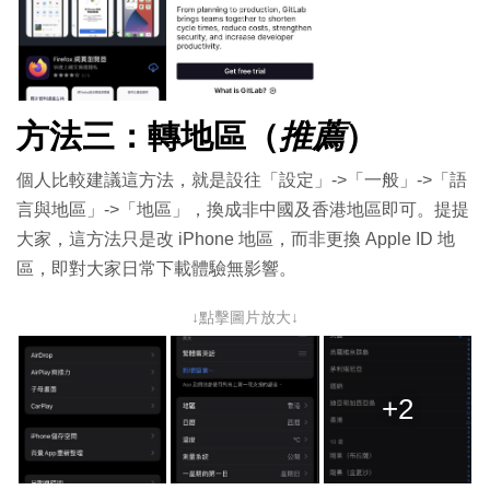
方法三：轉地區（
推薦
）
個人比較建議這方法，就是設往「設定」->「一般」->「語
言與地區」->「地區」，換成非中國及香港地區即可。提提
大家，這方法只是改 iPhone 地區，而非更換 Apple ID 地
區，即對大家日常下載體驗無影響。
↓點擊圖片放大↓
+2