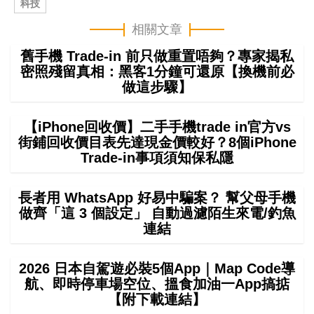
科技
相關文章
舊手機 Trade-in 前只做重置唔夠？專家揭私
密照殘留真相：黑客1分鐘可還原【換機前必
做這步驟】
【iPhone回收價】二手手機trade in官方vs
街鋪回收價目表先達現金價較好？8個iPhone
Trade-in事項須知保私隱
長者用 WhatsApp 好易中騙案？ 幫父母手機
做齊「這 3 個設定」 自動過濾陌生來電/釣魚
連結
2026 日本自駕遊必裝5個App｜Map Code導
航、即時停車場空位、搵食加油一App搞掂
【附下載連結】