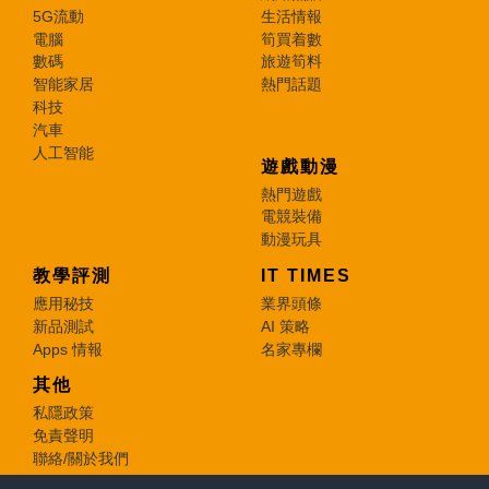
5G流動
生活情報
電腦
筍買着數
數碼
旅遊筍料
智能家居
熱門話題
科技
汽車
人工智能
遊戲動漫
熱門遊戲
電競裝備
動漫玩具
教學評測
IT TIMES
應用秘技
業界頭條
新品測試
AI 策略
Apps 情報
名家專欄
其他
私隱政策
免責聲明
聯絡/關於我們