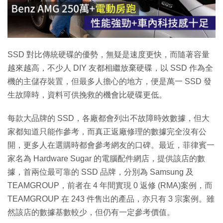
放
影
片
SSD 對比傳統硬碟的優勢，無疑是速度更快，而隨著容量
越來越高，不少人 DIY 友都相繼放棄硬碟，以 SSD 作為全
機的主儲存裝置，但最多人擔心的地方，便是萬一 SSD 發
生故障時，資料可供挽救的機會比硬碟更低。
每款大品牌的 SSD，各廠都會列出不故障時效數據，但大
家都知道只能作參考，而真正返廠修理的數據完全沒有公
開，更多人在選購時都會參考網友的口碑。最近，菲律賓一
家名為 Hardware Sugar 的電腦配件網店，提供該店的數
據，首兩位最可靠的 SSD 品牌，分別為 Samsung 及
TEAMGROUP，前者在 4 年間實現 0 返修 (RMA)案例，而
TEAMGROUP 在 243 件售出的產品，亦只有 3 宗案例。雖
然該店的數據基數較少，但仍有一定參考價值。