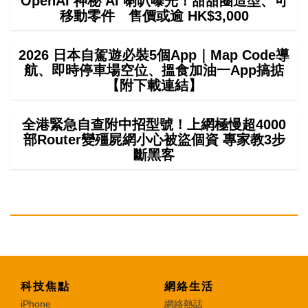
OpenAI 神秘 AI 喇叭曝光！甜甜圈造型、可
移動零件 售價或逾 HK$3,000
2026 日本自駕遊必裝5個App｜Map Code導
航、即時停車場空位、搵食加油一App搞掂
【附下載連結】
全港緊急自查附中招型號！上網極慢超4000
部Router變殭屍網小心被盜個資 專家教3步
斷黑客
科技焦點
網絡生活
iPhone
網絡熱話